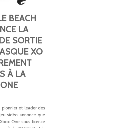
LE BEACH
NCE LA
DE SORTIE
CASQUE XO
ÈREMENT
S À LA
 ONE
, pionnier et leader des
jeu vidéo annonce que
 Xbox One sous licence