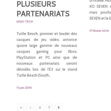
officielle Mi
PLUSIEURS
XO SEVEN se
PARTENARIATS
mars proch
SEVEN et le 
HIGH-TECH
17 février 2014
Turtle Beach, pionnier et leader des
casques de jeu vidéo, annonce
qu’une large gamme de nouveaux
casques gaming pour Xbox,
PlayStation et PC ainsi que de
nouveaux partenariats seront
dévoilés lors de l’E3 sur le stand
Turtle Beach (South…
11 juin 2014
«
‹
6
7
8