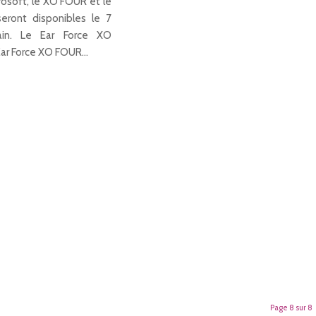
crosoft, le XO FOUR et le
ront disponibles le 7
ain. Le Ear Force XO
Ear Force XO FOUR…
Page 8 sur 8