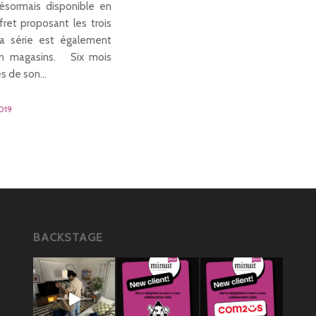
ésormais disponible en
ret proposant les trois
la série est également
en magasins. Six mois
ès de son…
019
BACKSTAGE