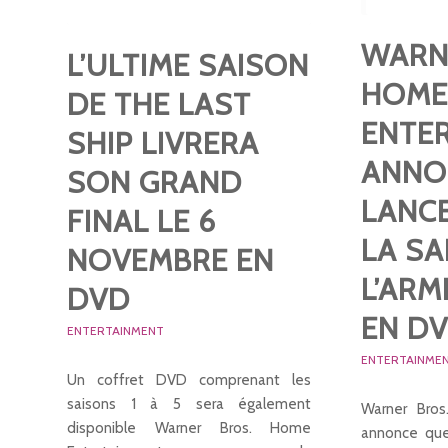
WARN
L’ULTIME SAISON
HOM
DE THE LAST
ENTE
SHIP LIVRERA
ANNO
SON GRAND
LANC
FINAL LE 6
LA SA
NOVEMBRE EN
L’ARM
DVD
EN D
ENTERTAINMENT
ENTERTAINME
Un coffret DVD comprenant les
saisons 1 à 5 sera également
Warner Bro
disponible Warner Bros. Home
annonce que