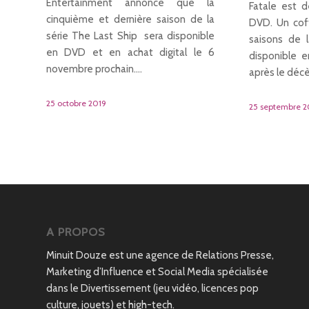
Entertainment annonce que la
Fatale est d
cinquième et dernière saison de la
DVD. Un coff
série The Last Ship sera disponible
saisons de 
en DVD et en achat digital le 6
disponible 
novembre prochain.…
après le déc
25 octobre 2019
25 septembre 2
A PROPOS
Minuit Douze est une agence de Relations Presse,
Marketing d’Influence et Social Media spécialisée
dans le Divertissement (jeu vidéo, licences pop
culture, jouets) et high-tech.