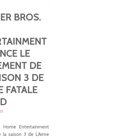
ER BROS.
E
RTAINMENT
NCE LE
EMENT DE
ISON 3 DE
E FATALE
VD
NT
s. Home Entertainment
 la saison 3 de L’Arme