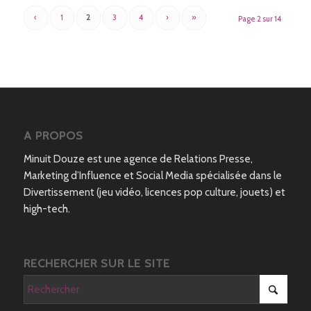
‹
1
2
3
4
›
»
Page 2 sur 14
A PROPOS
Minuit Douze est une agence de Relations Presse,
Marketing d’Influence et Social Media spécialisée dans le
Divertissement (jeu vidéo, licences pop culture, jouets) et
high-tech.
RECHERCHER SUR LE SITE