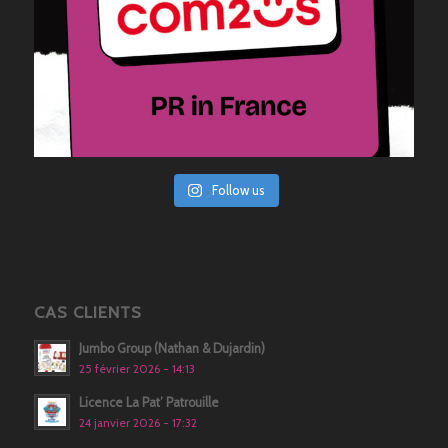
Follow us
CAS CLIENTS
Jumbo Group (Nathan & Dujardin)
25 février 2026 - 14:13
Licence La Pat’ Patrouille
24 janvier 2026 - 17:32