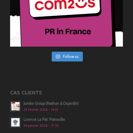
Follow us
CAS CLIENTS
Jumbo Group (Nathan & Dujardin)
25 février 2026 - 14:13
Licence La Pat’ Patrouille
24 janvier 2026 - 17:32