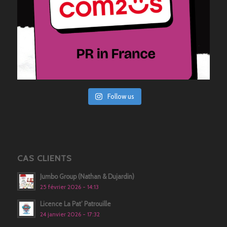
Follow us
CAS CLIENTS
Jumbo Group (Nathan & Dujardin)
25 février 2026 - 14:13
Licence La Pat’ Patrouille
24 janvier 2026 - 17:32