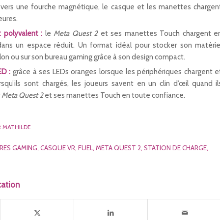
vers une fourche magnétique, le casque et les manettes chargen
eures.
 polyvalent :
le
Meta Quest 2
et ses manettes Touch chargent e
s un espace réduit. Un format idéal pour stocker son matérie
lon ou sur son bureau gaming grâce à son design compact.
ED :
grâce à ses LEDs oranges lorsque les périphériques chargent e
squ’ils sont chargés, les joueurs savent en un clin d’œil quand il
r
Meta Quest 2
et ses manettes Touch en toute confiance.
R
MATHILDE
RES GAMING
,
CASQUE VR
,
FUEL
,
META QUEST 2
,
STATION DE CHARGE
,
cation