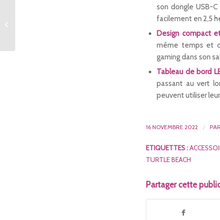
son dongle USB-C 
facilement en 2,5 h
New World
Design compact et
même temps et dan
gaming dans son sa
Tableau de bord L
passant au vert lor
peuvent utiliser leu
16 NOVEMBRE 2022
/
PA
ETIQUETTES :
ACCESSOI
TURTLE BEACH
Partager cette publi