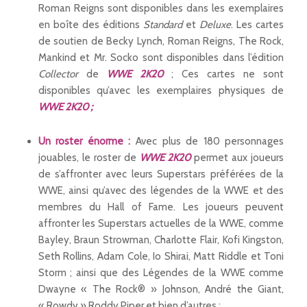
Roman Reigns sont disponibles dans les exemplaires
en boîte des éditions
Standard
et
Deluxe
. Les cartes
de soutien de Becky Lynch, Roman Reigns, The Rock,
Mankind et Mr. Socko sont disponibles dans l’édition
Collector
de
WWE 2K20
; Ces cartes ne sont
disponibles qu’avec les exemplaires physiques de
WWE 2K20 ;
Un roster énorme :
Avec plus de 180 personnages
jouables, le roster de
WWE 2K20
permet aux joueurs
de s’affronter avec leurs Superstars préférées de la
WWE, ainsi qu’avec des légendes de la WWE et des
membres du Hall of Fame. Les joueurs peuvent
affronter les Superstars actuelles de la WWE, comme
Bayley, Braun Strowman, Charlotte Flair, Kofi Kingston,
Seth Rollins, Adam Cole, Io Shirai, Matt Riddle et Toni
Storm ; ainsi que des Légendes de la WWE comme
Dwayne « The Rock® » Johnson, André the Giant,
« Rowdy » Roddy Piper et bien d’autres ;