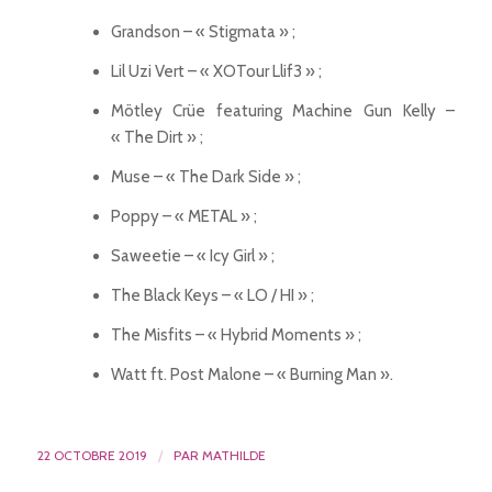
Grandson – « Stigmata » ;
Lil Uzi Vert – « XOTour Llif3 » ;
Mötley Crüe featuring Machine Gun Kelly –
« The Dirt » ;
Muse – « The Dark Side » ;
Poppy – « METAL » ;
Saweetie – « Icy Girl » ;
The Black Keys – « LO / HI » ;
The Misfits – « Hybrid Moments » ;
Watt ft. Post Malone – « Burning Man ».
22 OCTOBRE 2019
/
PAR
MATHILDE