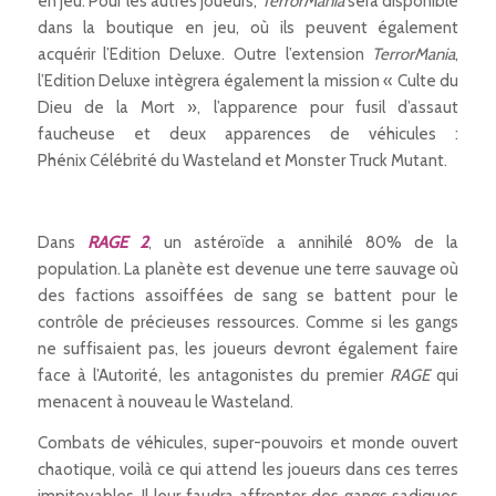
en jeu. Pour les autres joueurs,
TerrorMania
sera disponible
dans la boutique en jeu, où ils peuvent également
acquérir l’Edition Deluxe. Outre l’extension
TerrorMania
,
l’Edition Deluxe intègrera également la mission « Culte du
Dieu de la Mort », l’apparence pour fusil d’assaut
faucheuse et deux apparences de véhicules :
Phénix Célébrité du Wasteland et Monster Truck Mutant.
Dans
RAGE 2
, un astéroïde a annihilé 80% de la
population. La planète est devenue une terre sauvage où
des factions assoiffées de sang se battent pour le
contrôle de précieuses ressources. Comme si les gangs
ne suffisaient pas, les joueurs devront également faire
face à l’Autorité, les antagonistes du premier
RAGE
qui
menacent à nouveau le Wasteland.
Combats de véhicules, super-pouvoirs et monde ouvert
chaotique, voilà ce qui attend les joueurs dans ces terres
impitoyables. Il leur faudra affronter des gangs sadiques