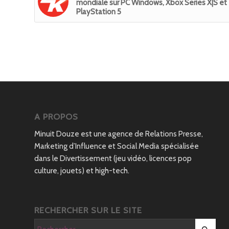
mondiale sur PC Windows, Xbox Series X|S et
PlayStation 5
A PROPOS
Minuit Douze est une agence de Relations Presse,
Marketing d’Influence et Social Media spécialisée
dans le Divertissement (jeu vidéo, licences pop
culture, jouets) et high-tech.
RECHERCHER SUR LE SITE