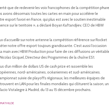
erté que de redevenir les voix francophones de la compétition phar
 avons désormais toutes les cartes en main pour accélérer le
 esport favori en France, qui plus est avec le soutien inestimable
luence sur le territoire », a déclaré Boyan Kaftandjiev, CEO de HBW
d’accueillir sur notre antenne la compétition référence sur Rocket
ter notre offre esport toujours grandissante. C’est aussi l’occasion
 la main avec HBW Production pour faire de ces diffusions un véritabl
icolas Gicquel, Directeur des Programmes de la chaîne ES1.
us d’un million de dollars US de cash prize et rassemble les
ropéennes, nord-américaines, océaniennes et sud-américaines.
mpionnat suivie de playoffs régionaux, les meilleures équipes de
rouvent en LAN pour les finales mondiales qui clôturent la saison, un
lacio Vistalegre à Madrid, du 13 au 15 décembre prochains.
MATHILDE