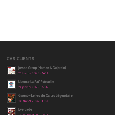
CAS CLIENTS
Jumbo Group (Nathan & Dujardin)
25 février 2026 - 14:13
Licence La Pat’ Patrouille
24 janvier 2026 - 17:32
Gwent – Le Jeu de Cartes Légendaire
15 janvier 2026 - 13:13
Evercade
13 janvier 2026 - 16:24