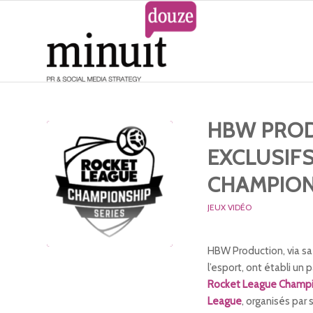
HBW PROD
EXCLUSIF
CHAMPION
JEUX VIDÉO
HBW Production, via sa
l’esport, ont établi un 
Rocket League Champi
League
, organisés par