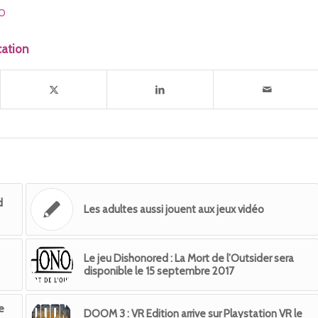
ÉO
cation
d
Les adultes aussi jouent aux jeux vidéo
Le jeu Dishonored : La Mort de l’Outsider sera
disponible le 15 septembre 2017
e
DOOM 3 : VR Edition arrive sur Playstation VR le