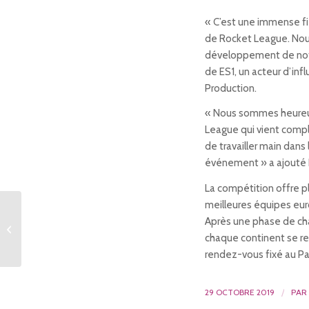
« C’est une immense fi
de Rocket League. Nous
développement de notre
de ES1, un acteur d’inf
Production.
« Nous sommes heureux 
League qui vient complé
de travailler main dans
événement » a ajouté N
La compétition offre pl
meilleures équipes eu
“Dead by Daylight
Après une phase de cha
Nightmare Edition” va
faire hurler de terreur
chaque continent se ret
les joueurs...
rendez-vous fixé au Pa
29 OCTOBRE 2019
/
PAR