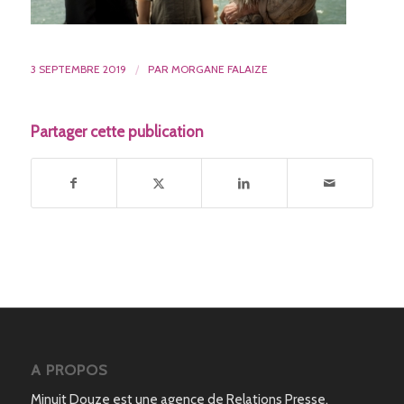
3 SEPTEMBRE 2019
/
PAR
MORGANE FALAIZE
Partager cette publication
A PROPOS
Minuit Douze est une agence de Relations Presse,