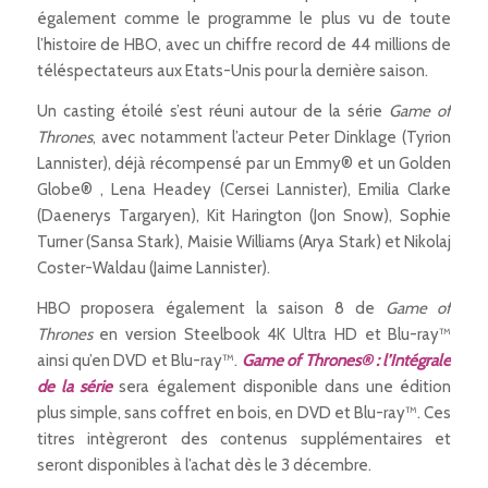
également comme le programme le plus vu de toute
l’histoire de HBO, avec un chiffre record de 44 millions de
téléspectateurs aux Etats-Unis pour la dernière saison.
Un casting étoilé s’est réuni autour de la série
Game of
Thrones
, avec notamment l’acteur Peter Dinklage (Tyrion
Lannister), déjà récompensé par un Emmy® et un Golden
Globe® , Lena Headey (Cersei Lannister), Emilia Clarke
(Daenerys Targaryen), Kit Harington (Jon Snow), Sophie
Turner (Sansa Stark), Maisie Williams (Arya Stark) et Nikolaj
Coster-Waldau (Jaime Lannister).
HBO proposera également la saison 8 de
Game of
Thrones
en version Steelbook 4K Ultra HD et Blu-ray™
ainsi qu’en DVD et Blu-ray™.
Game of Thrones® : l’Intégrale
de la série
sera également disponible dans une édition
plus simple, sans coffret en bois, en DVD et Blu-ray™. Ces
titres intègreront des contenus supplémentaires et
seront disponibles à l’achat dès le 3 décembre.