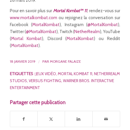
28 mars 2019.
Pour en savoir plus sur
Mortal Kombat™ 11
, rendez-vous sur
www.mortalkombat.com
ou rejoignez la conversation sur
Facebook (
MortalKombat
), Instagram (
@MortalKombat
),
Twitter (
@MortalKombat
), Twitch (
NetherRealm
), YouTube
(
Mortal Kombat
), Discord (
MortalKombat
) ou Reddit
(
MortalKombat
).
18 JANVIER 2019
/
PAR
MORGANE FALAIZE
ETIQUETTES :
JEUX VIDÉO
,
MORTAL KOMBAT 11
,
NETHERREALM
STUDIOS
,
VERSUS FIGHTING
,
WARNER BROS. INTERACTIVE
ENTERTAINMENT
Partager cette publication