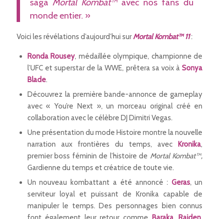
saga
Mortal Kombat™
avec nos fans du
monde entier. »
Voici les révélations d’aujourd’hui sur
Mortal Kombat™ 11
:
Ronda Rousey
, médaillée olympique, championne de
l’UFC et superstar de la WWE, prêtera sa voix à
Sonya
Blade
.
Découvrez la première bande-annonce de gameplay
avec « You’re Next », un morceau original créé en
collaboration avec le célèbre DJ Dimitri Vegas.
Une présentation du mode Histoire montre la nouvelle
narration aux frontières du temps, avec
Kronika
,
premier boss féminin de l’histoire de
Mortal Kombat™,
Gardienne du temps et créatrice de toute vie.
Un nouveau kombattant a été annoncé :
Geras
, un
serviteur loyal et puissant de Kronika capable de
manipuler le temps. Des personnages bien connus
font également leur retour comme
Baraka
,
Raiden
,