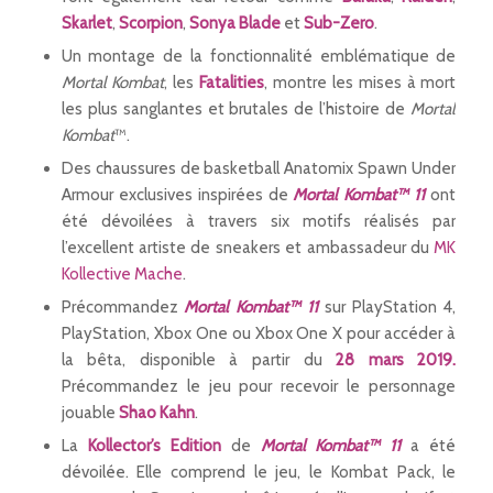
Skarlet
,
Scorpion
,
Sonya Blade
et
Sub-Zero
.
Un montage de la fonctionnalité emblématique de
Mortal Kombat
, les
Fatalities
, montre les mises à mort
les plus sanglantes et brutales de l’histoire de
Mortal
Kombat
™.
Des chaussures de basketball Anatomix Spawn Under
Armour exclusives inspirées de
Mortal Kombat™ 11
ont
été dévoilées à travers six motifs réalisés par
l’excellent artiste de sneakers et ambassadeur du
MK
Kollective
Mache
.
Précommandez
Mortal Kombat™ 11
sur PlayStation 4,
PlayStation, Xbox One ou Xbox One X pour accéder à
la bêta, disponible à partir du
28 mars 2019.
Précommandez le jeu pour recevoir le personnage
jouable
Shao Kahn
.
La
Kollector’s Edition
de
Mortal Kombat™ 11
a été
dévoilée. Elle comprend le jeu, le Kombat Pack, le