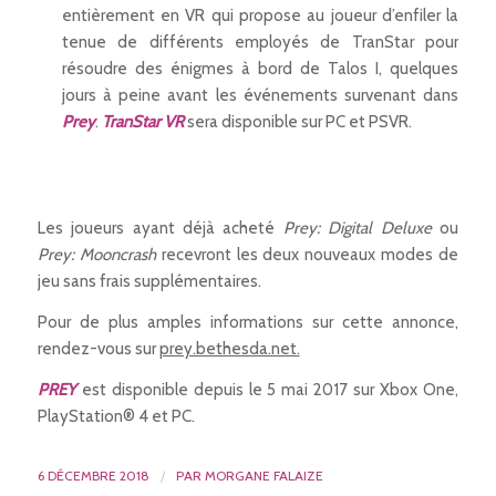
entièrement en VR qui propose au joueur d’enfiler la
tenue de différents employés de TranStar pour
résoudre des énigmes à bord de Talos I, quelques
jours à peine avant les événements survenant dans
Prey
.
TranStar VR
sera disponible sur PC et PSVR.
Les joueurs ayant déjà acheté
Prey: Digital Deluxe
ou
Prey: Mooncrash
recevront les deux nouveaux modes de
jeu sans frais supplémentaires.
Pour de plus amples informations sur cette annonce,
rendez-vous sur
prey.bethesda.net.
PREY
est disponible depuis le 5 mai 2017 sur Xbox One,
PlayStation® 4 et PC.
6 DÉCEMBRE 2018
/
PAR
MORGANE FALAIZE