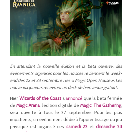
En attendant la nouvelle édition et la bêta ouverte, des
évènements organisés pour les novices reviennent le week-
end des 22 et 23 septembre : les « Magic Open House ». Les
nouveaux joueurs recevront un deck de bienvenue gratuit*.
Hier,
Wizards of the Coast
a
annoncé
que la bêta fermée
de
Magic Arena
, l’édition digitale de
Magic: The Gathering
,
sera ouverte à tous le 27 septembre. Pour les plus
impatients, un évènement dédié à l’apprentissage du jeu
physique est organisé ces
samedi 22
et
dimanche 23