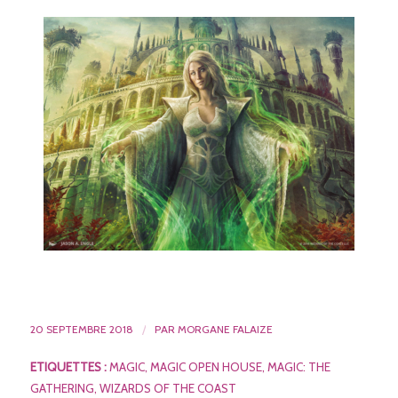
20 SEPTEMBRE 2018
/
PAR
MORGANE FALAIZE
ETIQUETTES :
MAGIC
,
MAGIC OPEN HOUSE
,
MAGIC: THE
GATHERING
,
WIZARDS OF THE COAST