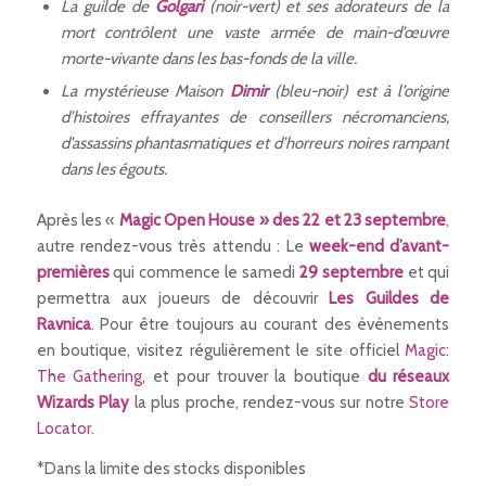
La guilde de
Golgari
(noir-vert) et ses adorateurs de la
mort contrôlent une vaste armée de main-d’œuvre
morte-vivante dans les bas-fonds de la ville.
La mystérieuse Maison
Dimir
(bleu-noir) est à l’origine
d’histoires effrayantes de conseillers nécromanciens,
d’assassins phantasmatiques et d’horreurs noires rampant
dans les égouts.
Après les «
Magic Open House »
des 22 et 23 septembre
,
autre rendez-vous très attendu : Le
week-end d’avant-
premières
qui commence le samedi
29 septembre
et qui
permettra aux joueurs de découvrir
Les Guildes de
Ravnica
. Pour être toujours au courant des événements
en boutique, visitez régulièrement le site officiel
Magic:
The Gathering
, et pour trouver la boutique
du réseaux
Wizards Play
la plus proche, rendez-vous sur notre
Store
Locator
.
*Dans la limite des stocks disponibles