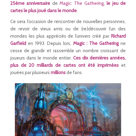
25ème anniversaire
de
Magic: The Gathering
,
le jeu de
cartes le plus joué dans le monde
.
Ce sera l’occasion de rencontrer de nouvelles personnes,
de revoir de vieux amis ou de (re)découvrir l’un des
mondes les plus appréciés de l’univers créé par
Richard
Garfield
en 1993. Depuis lors,
Magic : The Gathering
ne
cesse de grandir et rassemble un nombre croissant de
joueurs dans le monde entier.
Ces dix dernières années,
plus de 20 milliards de cartes ont été imprimées
et
jouées par plusieurs
millions
de fans.