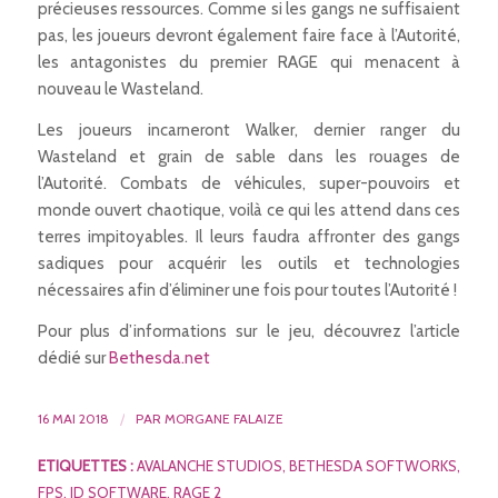
précieuses ressources. Comme si les gangs ne suffisaient
pas, les joueurs devront également faire face à l’Autorité,
les antagonistes du premier RAGE qui menacent à
nouveau le Wasteland.
Les joueurs incarneront Walker, dernier ranger du
Wasteland et grain de sable dans les rouages de
l’Autorité. Combats de véhicules, super-pouvoirs et
monde ouvert chaotique, voilà ce qui les attend dans ces
terres impitoyables. Il leurs faudra affronter des gangs
sadiques pour acquérir les outils et technologies
nécessaires afin d’éliminer une fois pour toutes l’Autorité !
Pour plus d’informations sur le jeu, découvrez l’article
dédié sur
Bethesda.net
16 MAI 2018
/
PAR
MORGANE FALAIZE
ETIQUETTES :
AVALANCHE STUDIOS
,
BETHESDA SOFTWORKS
,
FPS
,
ID SOFTWARE
,
RAGE 2