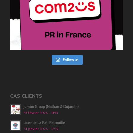
Follow us
CAS CLIENTS
Jumbo Group (Nathan & Dujardin)
25 février 2026 - 14:13
Licence La Pat’ Patrouille
24 janvier 2026 - 17:32