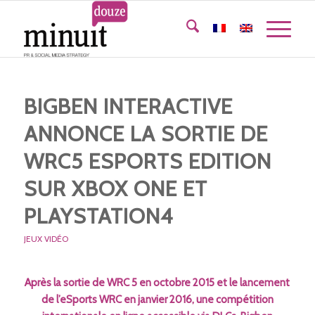
BIGBEN INTERACTIVE
ANNONCE LA SORTIE DE
WRC5 ESPORTS EDITION
SUR XBOX ONE ET
PLAYSTATION4
JEUX VIDÉO
Après la sortie de WRC 5 en octobre 2015 et le lancement
de l’eSports WRC en janvier 2016, une compétition