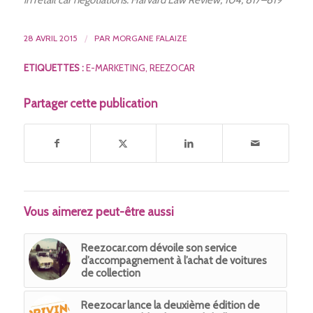
in retail car negotiations. Harvard Law Review, 104, 817–819
28 AVRIL 2015
/
PAR
MORGANE FALAIZE
ETIQUETTES :
E-MARKETING
,
REEZOCAR
Partager cette publication
Vous aimerez peut-être aussi
Reezocar.com dévoile son service
d’accompagnement à l’achat de voitures
de collection
Reezocar lance la deuxième édition de