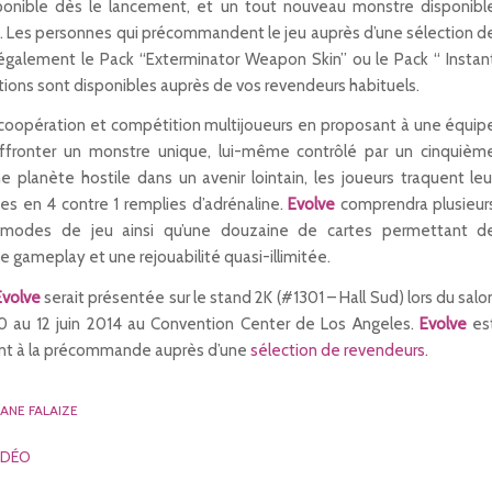
ponible dès le lancement, et un tout nouveau monstre disponibl
. Les personnes qui précommandent le jeu auprès d’une sélection d
également le Pack “Exterminator Weapon Skin” ou le Pack “ Instan
ations sont disponibles auprès de vos revendeurs habituels.
 coopération et compétition multijoueurs en proposant à une équip
affronter un monstre unique, lui-même contrôlé par un cinquièm
e planète hostile dans un avenir lointain, les joueurs traquent leu
ies en 4 contre 1 remplies d’adrénaline.
Evolve
comprendra plusieur
, modes de jeu ainsi qu’une douzaine de cartes permettant d
de gameplay et une rejouabilité quasi-illimitée.
Evolve
serait présentée sur le stand 2K (#1301 – Hall Sud) lors du salo
10 au 12 juin 2014 au Convention Center de Los Angeles.
Evolve
es
ent à la précommande auprès d’une
sélection de revendeurs
.
NE FALAIZE
IDÉO