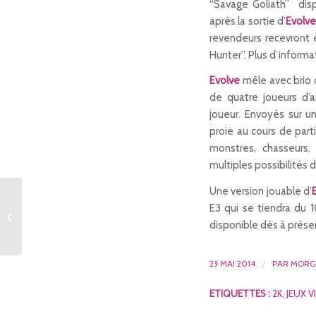
“Savage Goliath” dis
après la sortie d’
Evolve
revendeurs recevront 
Hunter”. Plus d’inform
Evolve
mêle avec brio
de quatre joueurs d’
joueur. Envoyés sur un
proie au cours de part
monstres, chasseurs
multiples possibilités 
Une version jouable d’
Livre blanc : les piliers
E3 qui se tiendra du 
du Smart Data par Mail
disponible dès à prés
Metrics
23 MAI 2014
/
PAR
MORGA
ETIQUETTES :
2K
,
JEUX V