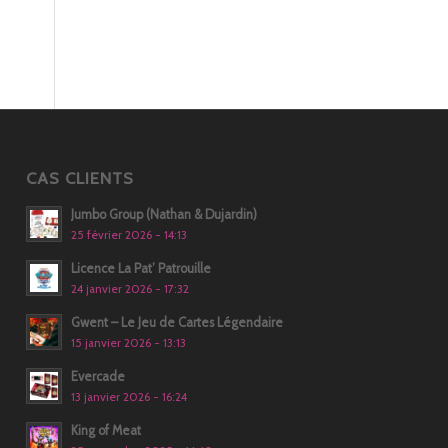
CAS CLIENTS
Jumbo Group (Nathan & Dujardin)
25 février 2026 - 14:13
Licence La Pat’ Patrouille
24 janvier 2026 - 17:32
Gwent – Le Jeu de Cartes Légendaire
15 janvier 2026 - 13:13
Evercade
13 janvier 2026 - 16:24
King of Meat