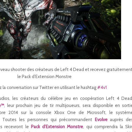
eau shooter des créateurs de Left 4 Dead et recevez gratuitemen
le Pack d’Extension Monstre
 la conversation sur Twitter en utilisant le hashtag
#4v1
udios, les créateurs du célèbre jeu en coopération
Left 4 Dea
e™
,
leur prochain jeu de tir multijoueurs, sera disponible en sorti
bre 2014 sur la console Xbox One de Microsoft, le systèm
C. Toutes les personnes qui précommandent
Evolve
auprès de
ts recevront le
Pack d’Extension Monstre
, qui comprendra la Ski