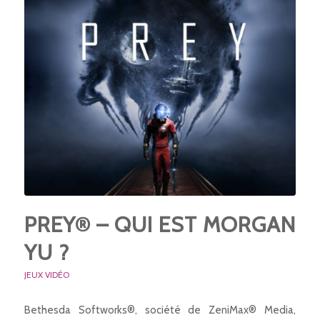
PREY® – QUI EST MORGAN
YU ?
JEUX VIDÉO
Bethesda Softworks®, société de ZeniMax® Media,